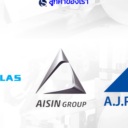
ลูกค้าข
องเรา
......