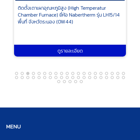
ist
ติดตั้งเตาเผาอุณหภูมิสูง (High Temperatur
เคร
Chamber Furnace) ยี่ห้อ Nabertherm รุ่น LH15/14
MD-
พื้นที่ จังหวัดระนอง (OW44)
(O
ดูรายละเอียด
MENU