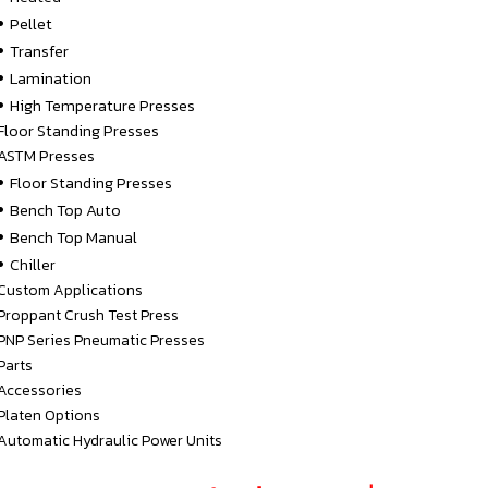
•
Pellet
•
Transfer
•
Lamination
•
High Temperature Presses
Floor Standing Presses
ASTM Presses
•
Floor Standing Presses
•
Bench Top Auto
•
Bench Top Manual
•
Chiller
Custom Applications
Proppant Crush Test Press
PNP Series Pneumatic Presses
Parts
Accessories
Platen Options
Automatic Hydraulic Power Units