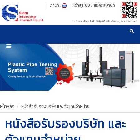
ภาษา :
เข้าสู่ระบบ
/
สมัครสมาชิก
สอบถามข้อมูลสินค้า/ข้อมูลเพิ่มเติม เลือกเมนู CONTACT US
เวลาทำการ: จันทร์-ศุกร์ เวลา 09:00-17:30 น.
!
!
รู้ลึก รู้จริง เรื่องเครื่องมือทดสอบวัสดุ ! ยืน 1 เรื่องมาตรฐานการให้บริการ
NEW WEBSITE
HOME
PRODUCT
OUR CLIENTS
OUR WORKS
หน้าหลัก
หนังสือรับรองบริษัท และตัวแทนจำหน่าย
หนังสือรับรองบริษัท และ
CALIBRATION
CONTACT US
ตัวแทนจำหน่าย