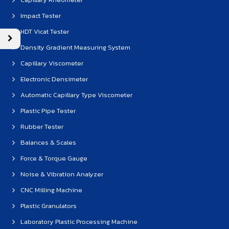
Impact Tester
HDT Vicat Tester
Density Gradient Measuring System
Capillary Viscometer
Electronic Densimeter
Automatic Capillary Type Viscometer
Plastic Pipe Tester
Rubber Tester
Balances & Scales
Force & Torque Gauge
Noise & Vibration Analyzer
CNC Milling Machine
Plastic Granulators
Laboratory Plastic Processing Machine