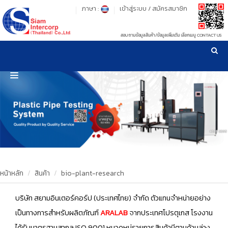
ภาษา :
เข้าสู่ระบบ
/
สมัครสมาชิก
สอบถามข้อมูลสินค้า/ข้อมูลเพิ่มเติม เลือกเมนู CONTACT US
เวลาทำการ: จันทร์-ศุกร์ เวลา 09:00-17:30 น.
!
!
รู้ลึก รู้จริง เรื่องเครื่องมือทดสอบวัสดุ ! ยืน 1 เรื่องมาตรฐานการให้บริการ
NEW WEBSITE
HOME
PRODUCT
OUR CLIENTS
OUR WORKS
หน้าหลัก
สินค้า
bio-plant-research
CALIBRATION
บริษัท สยามอินเตอร์คอร์ป (ประเทศไทย) จำกัด ตัวแทนจำหน่ายอย่าง
เป็นทางการสำหรับผลิตภัณฑ์
ARALAB
จากประเทศโปรตุเกส
โรงงาน
CONTACT US
ได้รับมาตรฐานสากล ISO 9001
หมวดหมู่รายการสินค้ามีตามด้านล่าง