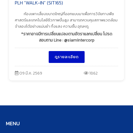
PLH “WALK-IN” (SIT165)
ห้องเพาะเลี้ยงขนาดใหญ่ที่ออกแบบมาเพื่อการวิจัยทางพืช
ศาสตร์และเทคโนโลยีชีวภาพขั้นสูง สามารถควบคุมสภาพแวดล้อม
จำลองได้อย่างแม่นยำ ทั้งแสง ความชื้น อุณหภู
*ราคาอาจมีการเปลี่ยนแปลงตามอัตราแลกเปลี่ยน โปรด
สอบถาม Line : @siamintercorp
ดูรายละเอียด
09 มี.ค. 2569
1862
MENU