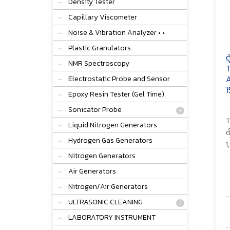
Density Tester
Capillary Viscometer
Noise & Vibration Analyzer • •
Plastic Granulators
ต
NMR Spectroscopy
T
A
Electrostatic Probe and Sensor
1
Epoxy Resin Tester (Gel Time)
Sonicator Probe
T
Liquid Nitrogen Generators
ต
Hydrogen Gas Generators
1
Nitrogen Generators
Air Generators
Nitrogen/Air Generators
ULTRASONIC CLEANING
LABORATORY INSTRUMENT