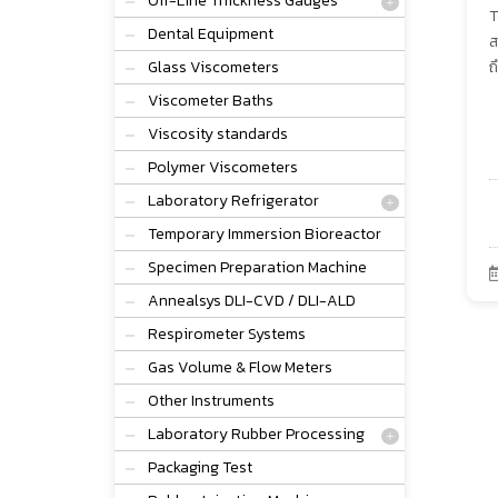
Off-Line Thickness Gauges
T
Dental Equipment
ส
Glass Viscometers
ถ
Viscometer Baths
Viscosity standards
Polymer Viscometers
Laboratory Refrigerator
Temporary Immersion Bioreactor
Specimen Preparation Machine
Annealsys DLI-CVD / DLI-ALD
Respirometer Systems
Gas Volume & Flow Meters
Other Instruments
Laboratory Rubber Processing
Packaging Test