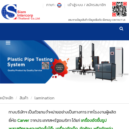
ภาษา :
เข้าสู่ระบบ
/
สมัครสมาชิก
สอบถามข้อมูลสินค้า/ข้อมูลเพิ่มเติม เลือกเมนู CONTACT US
เวลาทำการ: จันทร์-ศุกร์ เวลา 09:00-17:30 น.
!
!
รู้ลึก รู้จริง เรื่องเครื่องมือทดสอบวัสดุ ! ยืน 1 เรื่องมาตรฐานการให้บริการ
NEW WEBSITE
HOME
PRODUCT
OUR CLIENTS
OUR WORKS
หน้าหลัก
สินค้า
lamination
CALIBRATION
ทางบริษัทฯ เป็นตัวแทนจำหน่ายอย่างเป็นทางการจากโรงงานผู้ผลิต
ยี่ห้อ
Carver
จากประเทศสหรัฐอเมริกา ได้แก่
เครื่องอัดขึ้นรูป
CONTACT US
พลาสติกและยางชนิดตั้งโต๊ะ, เครื่องอัดเม็ด, อัดก้อน, หรืออัดแท่ง,