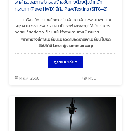
รถสำรวจสภาพโครงสร้างชั้นทางด้วยตุ้มน้ำหนัก
กระแทก (Pave HWD) ยี่ห้อ PaveTesting (SIT842)
เครื่องวัดการเบนทิศทางน้ำหนักตกหนัก Pave®HWD และ
Super Heavy Pave®SHWD เป็นรถพ่วงเพลาคู่ที่ใช้สำหรับการ
ทดสอบวัสดุยึดติดแข็งแบบไม่ทำลายตามที่พบในรันเวย
*ราคาอาจมีการเปลี่ยนแปลงตามอัตราแลกเปลี่ยน โปรด
สอบถาม Line : @siamintercorp
ดูรายละเอียด
14 ส.ค. 2568
1450