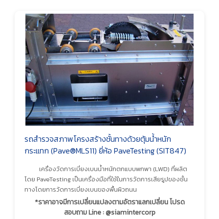
รถสำรวจสภาพโครงสร้างชั้นทางด้วยตุ้มน้ำหนัก
กระแทก (Pave®MLS11) ยี่ห้อ PaveTesting (SIT847)
เครื่องวัดการเบี่ยงเบนน้ำหนักตกแบบพกพา (LWD) ที่ผลิต
โดย PaveTesting เป็นเครื่องมือที่ใช้ในการวัดการเสียรูปของชั้น
ทางโดยการวัดการเบี่ยงเบนของพื้นผิวถนน
*ราคาอาจมีการเปลี่ยนแปลงตามอัตราแลกเปลี่ยน โปรด
สอบถาม Line : @siamintercorp