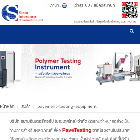
ภาษา :
เข้าสู่ระบบ
/
สมัครสมาชิก
สอบถามข้อมูลสินค้า/ข้อมูลเพิ่มเติม เลือกเมนู CONTACT US
เวลาทำการ: จันทร์-ศุกร์ เวลา 09:00-17:30 น.
!
!
รู้ลึก รู้จริง เรื่องเครื่องมือทดสอบวัสดุ ! ยืน 1 เรื่องมาตรฐานการให้บริการ
NEW WEBSITE
HOME
PRODUCT
OUR CLIENTS
OUR WORKS
หน้าหลัก
สินค้า
pavement-testing-equipment
CALIBRATION
บริษัท สยามอินเตอร์คอร์ป (ประเทศไทย) จำกัด
ตัวแทนจำหน่ายอย่างเป็น
ทางการสำหรับผลิตภัณฑ์
ยี่ห้อ
จากโรงงานในประเทศ
PaveTesting
CONTACT US
(อังกฤษ)
ผลิตอุปกรณ์ทดสอบทางเท้าและพื้นผิวโดยใช้เทคโนโลยีที่ได้รับ