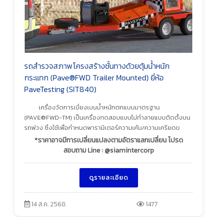
รถสำรวจสภาพโครงสร้างชั้นทางด้วยตุ้มน้ำหนัก
กระแทก (Pave®FWD Trailer Mounted) ยี่ห้อ
PaveTesting (SIT840)
เครื่องวัดการเบี่ยงเบนน้ำหนักตกแบบมาตรฐาน
(PAVE®FWD-TM) เป็นเครื่องทดสอบแบบไม่ทำลายแบบติดตั้งบน
รถพ่วง ซึ่งใช้เพื่อกำหนดพารามิเตอร์ความเค้น/ความเครียดข
*ราคาอาจมีการเปลี่ยนแปลงตามอัตราแลกเปลี่ยน โปรด
สอบถาม Line : @siamintercorp
ดูรายละเอียด
14 ส.ค. 2568
1477