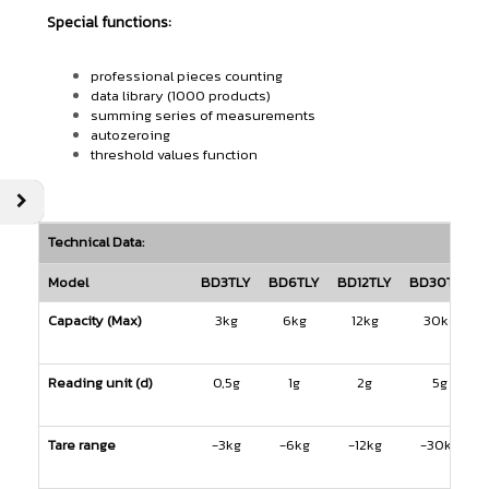
Special functions:
professional pieces counting
data library (1000 products)
summing series of measurements
autozeroing
threshold values function
Technical Data:
Model
BD3TLY
BD6TLY
BD12TLY
BD30TLY
Capacity (Max)
3kg
6kg
12kg
30kg
Reading unit (d)
0,5g
1g
2g
5g
Tare range
-3kg
-6kg
-12kg
-30kg