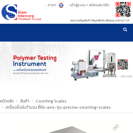
ภาษา :
เข้าสู่ระบบ
/
สมัครสมาชิก
สอบถามข้อมูลสินค้า/ข้อมูลเพิ่มเติม เลือกเมนู CONTACT US
เวลาทำการ: จันทร์-ศุกร์ เวลา 09:00-17:30 น.
!
!
รู้ลึก รู้จริง เรื่องเครื่องมือทดสอบวัสดุ ! ยืน 1 เรื่องมาตรฐานการให้บริการ
NEW WEBSITE
HOME
PRODUCT
OUR CLIENTS
OUR WORKS
หน้าหลัก
สินค้า
Counting Scales
เครื่องชั่งนับจำนวน ยี่ห้อ-axis-รุ่น-precise-counting-scales
CALIBRATION
CONTACT US