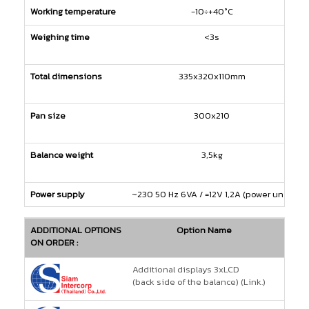
Working temperature
-10÷+40°C
Weighing time
<3s
Total dimensions
335x320x110mm
Pan size
300x210
Balance weight
3,5kg
Power supply
~230 50 Hz 6VA / =12V 1,2A (power unit)
ADDITIONAL OPTIONS
Option Name
NET P
ON ORDER :
Additional displays 3xLCD
(back side of the balance) (Link.)