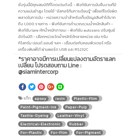
ชั่งรุ่นนี้มีคุณสมบัติที่โดดเด่นดังนี้: - ฟังก์ชันการนับชิ้นงานที่มี
ความแม่นยำสูง โดยใช้ "อัลกอริทึมการเรียนรู้" เพื่อแก้ไขข้อผิด
พลาดในการนับ - หน่วยความจำสำหรับเก็บข้อมูลสินค้าได้มาก
ถึง 1,000 รายการ - ฟังก์ชันการคำนวณรวมน้ำหนักสินค้า -
ฟังก์ชัน tare หักน้ำหนักภาชนะ - ฟังก์ชัน autozero ปรับศูนย์
อัตโนมัติ - เลือกหน่วยวัดน้ำหนักได้หลายหน่วย เช่น กรัม
กิโลกรัม ปอนด์ ออนซ์ ฯลฯ - เชื่อมต่อกับคอมพิวเตอร์ หรือ
เครื่องพิมพ์ได้ ผ่านพอร์ต USB และ RS232C
*ราคาอาจมีการเปลี่ยนแปลงตามอัตราแลก
เปลี่ยน โปรดสอบถาม Line :
@siamintercorp
แท็ก:
epoxy
resin
Plastic-Film
Paint-Pigment-Ink
Paper-Pulp
Textile-Dyeing
Leather-Vinyl
Electrical-Electronic
Rubber
For-Plastic
For-Film
For-Pigment