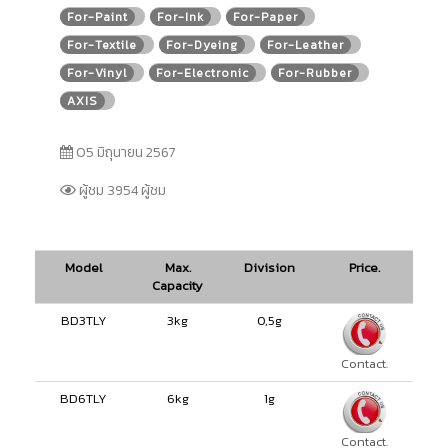
For-Paint
For-Ink
For-Paper
For-Textile
For-Dyeing
For-Leather
For-Vinyl
For-Electronic
For-Rubber
AXIS
05 มิถุนายน 2567
ผู้ชม 3954 ผู้ชม
Model
Max.
Division
Price.
Capacity
BD3TLY
3kg
0,5g
Contact.
BD6TLY
6kg
1g
Contact.