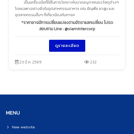
เป็นเครื่องมือที่ใช้ในการวิเคราะห์ขนาดอนุภาคของวัสดุต่างๆ
โดยเฉพาะอย่างยิ่งในอุตสาหกรรมอาหาร เช่น ธัญพืช ยาสูบ และ
อุตสาหกรรมอื่นๆ ที่เกี่ยวข้องกับการค
*ราคาอาจมีการเปลี่ยนแปลงตามอัตราแลกเปลี่ยน โปรด
สอบถาม Line : @siamintercorp
ดูรายละเอียด
23 มี.ค. 2569
232
MENU
New website