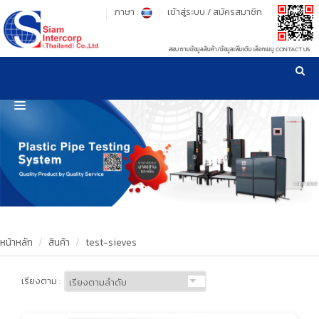
ภาษา :
เข้าสู่ระบบ
/
สมัครสมาชิก
สอบถามข้อมูลสินค้า/ข้อมูลเพิ่มเติม เลือกเมนู CONTACT US
เวลาทำการ: จันทร์-ศุกร์ เวลา 09:00-17:30 น.
!
!
รู้ลึก รู้จริง เรื่องเครื่องมือทดสอบวัสดุ ! ยืน 1 เรื่องมาตรฐานการให้บริการ
NEW WEBSITE
HOME
PRODUCT
OUR CLIENTS
OUR WORKS
หน้าหลัก
สินค้า
test-sieves
CALIBRATION
เรียงตาม :
CONTACT US