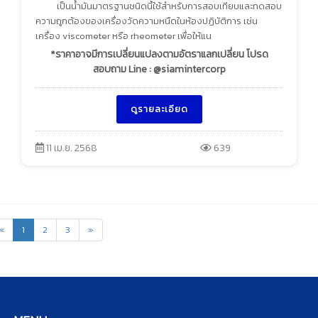
เป็นน้ำมันมาตรฐานชนิดนี้ใช้สำหรับการสอบเทียบและทดสอบ
ความถูกต้องของเครื่องวัดความหนืดในห้องปฏิบัติการ เช่น
เครื่อง viscometer หรือ rheometer เพื่อให้แน
*ราคาอาจมีการเปลี่ยนแปลงตามอัตราแลกเปลี่ยน โปรด
สอบถาม Line : @siamintercorp
ดูรายละเอียด
11 เม.ย. 2568
639
«
1
2
3
»