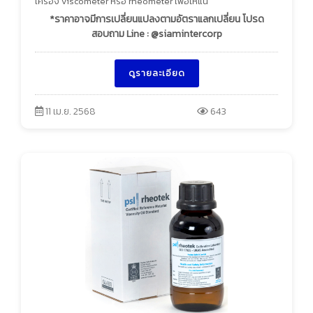
เครื่อง viscometer หรือ rheometer เพื่อให้แน
*ราคาอาจมีการเปลี่ยนแปลงตามอัตราแลกเปลี่ยน โปรด
สอบถาม Line : @siamintercorp
ดูรายละเอียด
11 เม.ย. 2568
643