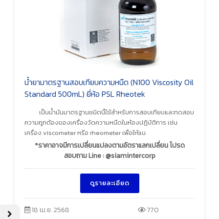
น้ำยามาตรฐานสอบเทียบความหนืด (N100 Viscosity Oil
Standard 500mL) ยี่ห้อ PSL Rheotek
เป็นน้ำมันมาตรฐานชนิดนี้ใช้สำหรับการสอบเทียบและทดสอบ
ความถูกต้องของเครื่องวัดความหนืดในห้องปฏิบัติการ เช่น
เครื่อง viscometer หรือ rheometer เพื่อให้แน
*ราคาอาจมีการเปลี่ยนแปลงตามอัตราแลกเปลี่ยน โปรด
สอบถาม Line : @siamintercorp
ดูรายละเอียด
18 เม.ย. 2568
770