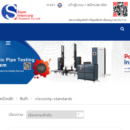
ภาษา :
เข้าสู่ระบบ
/
สมัครสมาชิก
สอบถามข้อมูลสินค้า/ข้อมูลเพิ่มเติม เลือกเมนู CONTACT US
เวลาทำการ: จันทร์-ศุกร์ เวลา 09:00-17:30 น.
!
!
รู้ลึก รู้จริง เรื่องเครื่องมือทดสอบวัสดุ ! ยืน 1 เรื่องมาตรฐานการให้บริการ
NEW WEBSITE
HOME
PRODUCT
OUR CLIENTS
OUR WORKS
หน้าหลัก
สินค้า
viscosity-standards
CALIBRATION
เรียงตาม :
CONTACT US