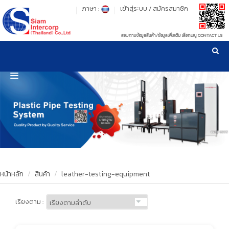
ภาษา :
เข้าสู่ระบบ
/
สมัครสมาชิก
สอบถามข้อมูลสินค้า/ข้อมูลเพิ่มเติม เลือกเมนู CONTACT US
เวลาทำการ: จันทร์-ศุกร์ เวลา 09:00-17:30 น.
!
!
รู้ลึก รู้จริง เรื่องเครื่องมือทดสอบวัสดุ ! ยืน 1 เรื่องมาตรฐานการให้บริการ
NEW WEBSITE
HOME
PRODUCT
OUR CLIENTS
OUR WORKS
หน้าหลัก
สินค้า
leather-testing-equipment
CALIBRATION
เรียงตาม :
CONTACT US