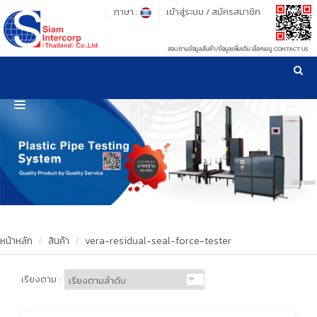
ภาษา :
เข้าสู่ระบบ
/
สมัครสมาชิก
สอบถามข้อมูลสินค้า/ข้อมูลเพิ่มเติม เลือกเมนู CONTACT US
เวลาทำการ: จันทร์-ศุกร์ เวลา 09:00-17:30 น.
!
!
รู้ลึก รู้จริง เรื่องเครื่องมือทดสอบวัสดุ ! ยืน 1 เรื่องมาตรฐานการให้บริการ
NEW WEBSITE
HOME
PRODUCT
OUR CLIENTS
OUR WORKS
หน้าหลัก
สินค้า
vera-residual-seal-force-tester
CALIBRATION
เรียงตาม :
CONTACT US