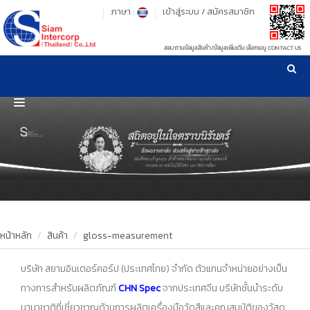
ภาษา :
เข้าสู่ระบบ
/
สมัครสมาชิก
สอบถามข้อมูลสินค้า/ข้อมูลเพิ่มเติม เลือกเมนู CONTACT US
เวลาทำการ: จันทร์-ศุกร์ เวลา 09:00-17:30 น.
!
!
รู้ลึก รู้จริง เรื่องเครื่องมือทดสอบวัสดุ ! ยืน 1 เรื่องมาตรฐานการให้บริการ
NEW WEBSITE
HOME
PRODUCT
OUR CLIENTS
OUR WORKS
หน้าหลัก
สินค้า
gloss-measurement
CALIBRATION
บริษัท สยามอินเตอร์คอร์ป (ประเทศไทย) จำกัด ตัวแทนจำหน่ายอย่างเป็น
ทางการสำหรับผลิตภัณฑ์
CHN Spec
จากประเทศจีน บริษัทชั้นนำระดับ
CONTACT US
นานาชาติที่เชี่ยวชาญด้านการผลิตเครื่องมือวัดสีและคุณสมบัติของวัสดุ