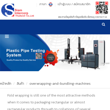
ภาษา :
เข้าสู่ระบบ
/
สมัครสมาชิก
สอบถามข้อมูลสินค้า/ข้อมูลเพิ่มเติม เลือกเมนู CONTACT US
เวลาทำการ: จันทร์-ศุกร์ เวลา 09:00-17:30 น.
!
!
รู้ลึก รู้จริง เรื่องเครื่องมือทดสอบวัสดุ ! ยืน 1 เรื่องมาตรฐานการให้บริการ
NEW WEBSITE
HOME
PRODUCT
OUR CLIENTS
OUR WORKS
หน้าหลัก
สินค้า
overwrapping-and-bundling-machines
CALIBRATION
Fold wrapping is still one of the most attractive methods
when it comes to packaging rectangular or almost
CONTACT US
rectangular products through to collations of several