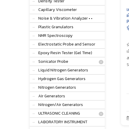
Density Tester
เ
Capillary Viscometer
ผ
Noise & Vibration Analyzer • •
P
Plastic Granulators
ร
NMR Spectroscopy
Electrostatic Probe and Sensor
ร
เ
Epoxy Resin Tester (Gel Time)
ส
Sonicator Probe
S
Liquid Nitrogen Generators
Hydrogen Gas Generators
Nitrogen Generators
Air Generators
Nitrogen/Air Generators
ULTRASONIC CLEANING
LABORATORY INSTRUMENT