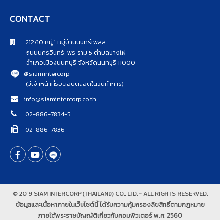
CONTACT
212/10 หมู่ 1 หมู่บ้านนนทรีเพลส
ถนนนครอินทร์-พระราม 5 ตำบลบางไผ่
อำเภอเมืองนนทบุรี จังหวัดนนทบุรี 11000
@siamintercorp
(มีเจ้าหน้าที่รอตอบตลอดในวันทำการ)
info@siamintercorp.co.th
02-886-7834-5
02-886-7836
© 2019 SIAM INTERCORP (THAILAND) CO., LTD. - ALL RIGHTS RESERVED.
ข้อมูลและเนื้อหาภายในเว็บไซต์นี้ ได้รับความคุ้มครองลิขสิทธิ์ตามกฎหมาย
ภายใต้พระราชบัญญัติเกี่ยวกับคอมพิวเตอร์ พ.ศ. 2560