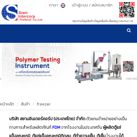
ภาษา :
เข้าสู่ระบบ
/
สมัครสมาชิก
สอบถามข้อมูลสินค้า/ข้อมูลเพิ่มเติม เลือกเมนู CONTACT US
เวลาทำการ: จันทร์-ศุกร์ เวลา 09:00-17:30 น.
!
!
รู้ลึก รู้จริง เรื่องเครื่องมือทดสอบวัสดุ ! ยืน 1 เรื่องมาตรฐานการให้บริการ
NEW WEBSITE
HOME
PRODUCT
OUR CLIENTS
OUR WORKS
หน้าหลัก
สินค้า
freezer
CALIBRATION
บริษัท สยามอินเตอร์คอร์ป (ประเทศไทย) จำกัด
ตัวแทนจำหน่ายอย่างเป็น
ทางการสำหรับผลิตภัณฑ์
FDM
จากโรงงานในประเทศจีน
ผู้ผลิตตู้แช่
CONTACT US
แข็งอุณหภูมิ, ตู้แช่แข็งอุณหภูมิติดลบ, ตู้ทำความเย็น, ตู้เย็น
โรงงาน
ได้