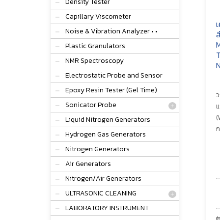
Density Tester
Capillary Viscometer
เ
Noise & Vibration Analyzer • •
ส
M
Plastic Granulators
T
NMR Spectroscopy
N
Electrostatic Probe and Sensor
Epoxy Resin Tester (Gel Time)
ว
Sonicator Probe
แ
(
Liquid Nitrogen Generators
ก
Hydrogen Gas Generators
Nitrogen Generators
Air Generators
Nitrogen/Air Generators
ULTRASONIC CLEANING
LABORATORY INSTRUMENT