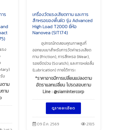
การ
เครื่องวัดแรงเสียดทาน และการ
สึกหรอของพื้นผิว รุ่น Advanced
 and
High Load T2000 ยี่ห้อ
pact
Nanovea (SIT174)
75)
อุปกรณ์ทดสอบคุณภาพสูงที่
์แรง
ออกแบบมาสำหรับการวัดค่าแรงเสียด
อ
ทาน (Friction), การสึกหรอ (Wear),
ง
รอยขีดข่วน (Scratch), และการหล่อลื่น
tary)
(Lubrication) ภายใต้ภาระ
รับ
*ราคาอาจมีการเปลี่ยนแปลงตาม
ลงตาม
อัตราแลกเปลี่ยน โปรดสอบถาม
อบถาม
Line : @siamintercorp
p
ดูรายละเอียด
09 มี.ค. 2569
2185