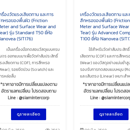
ครื่องวัดแรงเสียดทาน และการ
เครื่องวัดแรงเสียดทาน และ
ึกหรอของพื้นผิว (Friction
สึกหรอของพื้นผิว (Friction
eter and Surface Wear and
Meter and Surface Wear
ear) รุ่น Standard T50 ยี่ห้อ
Tear) รุ่น Advanced Com
anovea (SIT176)
T100 ยี่ห้อ Nanovea (SIT1
เป็นเครื่องมือทดสอบวัสดุแบบครบ
ใช้สำหรับวัดค่าสัมประสิทธิ
งจร ออกแบบมาเพื่อวัดค่าสัมประสิทธิ์
เสียดทาน (COF) และการสึกหร
รงเสียดทาน (COF), การสึกหรอ
(Wear) ของวัสดุอย่างแม่นยำสู
Wear), รอยขีดข่วน (Scratch) และ
รองรับการทดสอบแบบหมุน (Ro
ารหล่อลื่น
และเส้นตรง (Linear) เหมาะสำห
*ราคาอาจมีการเปลี่ยนแปลงตาม
*ราคาอาจมีการเปลี่ยนแป
อัตราแลกเปลี่ยน โปรดสอบถาม
อัตราแลกเปลี่ยน โปรดส
Line : @siamintercorp
Line : @siamintercor
ดูรายละเอียด
ดูรายละเอียด