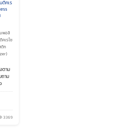
เนติคเร
cess
น
อบพอลิ
นติคเรโซ
ติก
zer)
ลงตาม
อบถาม
p
3369