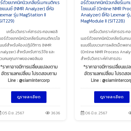
ร์ด้วยเทคนิคนิวเคลียร์เมกเนติคเร
อร์ด้วยเทคนิคนิวเคลียร์เมก
ซแนนซ์ (NMR Analyzer) ยี่ห้อ
โซแนนซ์ (Online NMR Pro
exmar รุ่น MagStation II
Analyzer) ยี่ห้อ Lexmar รุ่
SIT229)
MagModule II (SIT228)
เครื่องวิเคราะห์สารประกอบพอลิ
เครื่องวิเคราะห์สารประก
มอร์ด้วยเทคนิคนิวเคลียร์เมกเนติคเรโซ
เมอร์ด้วยเทคนิคนิวเคลียร์เมกเ
นนซ์สำหรับห้องปฏิบัติการ (NMR
แนนซ์ในขบวนการผลิตเม็ดพลาส
nalyzer) สำหรับหรับการวัจัย และ
(Online NMR Process Analy
วบคมคุณภาพของพอลิเมอ
สำหรับวิเคราะห์ค่าสารประ
*ราคาอาจมีการเปลี่ยนแปลงตาม
*ราคาอาจมีการเปลี่ยนแป
อัตราแลกเปลี่ยน โปรดสอบถาม
อัตราแลกเปลี่ยน โปรดส
Line : @siamintercorp
Line : @siamintercor
ดูรายละเอียด
ดูรายละเอียด
05 มิ.ย. 2567
3636
06 มิ.ย. 2567