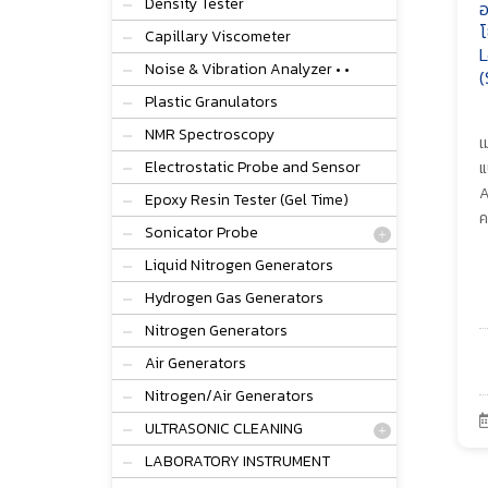
Density Tester
อ
โ
Capillary Viscometer
L
Noise & Vibration Analyzer • •
(
Plastic Granulators
NMR Spectroscopy
เ
Electrostatic Probe and Sensor
แ
A
Epoxy Resin Tester (Gel Time)
ค
Sonicator Probe
Liquid Nitrogen Generators
Hydrogen Gas Generators
Nitrogen Generators
Air Generators
Nitrogen/Air Generators
ULTRASONIC CLEANING
LABORATORY INSTRUMENT