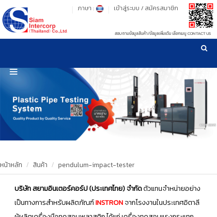
ภาษา :
เข้าสู่ระบบ
/
สมัครสมาชิก
สอบถามข้อมูลสินค้า/ข้อมูลเพิ่มเติม เลือกเมนู CONTACT US
เวลาทำการ: จันทร์-ศุกร์ เวลา 09:00-17:30 น.
!
!
รู้ลึก รู้จริง เรื่องเครื่องมือทดสอบวัสดุ ! ยืน 1 เรื่องมาตรฐานการให้บริการ
NEW WEBSITE
HOME
PRODUCT
OUR CLIENTS
OUR WORKS
หน้าหลัก
สินค้า
pendulum-impact-tester
CALIBRATION
บริษัท สยามอินเตอร์คอร์ป (ประเทศไทย) จำกัด
ตัวแทนจำหน่ายอย่าง
เป็นทางการสำหรับผลิตภัณฑ์
INSTRON
จากโรงงานในประเทศอิตาลี
CONTACT US
ผู้ผลิตเครื่องมือทดสอบพลาสติก ได้แก่ เครื่องทดสอบแรงกระแทก