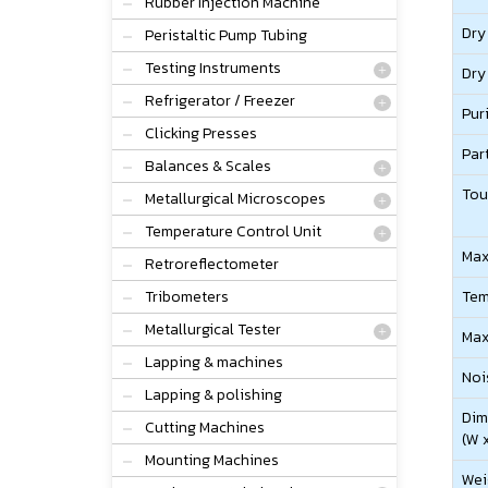
Rubber Injection Machine
Dry 
Peristaltic Pump Tubing
Testing Instruments
Dry 
Refrigerator / Freezer
Pur
Clicking Presses
Par
Balances & Scales
Tou
Metallurgical Microscopes
Temperature Control Unit
Max
Retroreflectometer
Tribometers
Tem
Metallurgical Tester
Max
Lapping & machines
Noi
Lapping & polishing
Dim
Cutting Machines
(W x
Mounting Machines
Wei