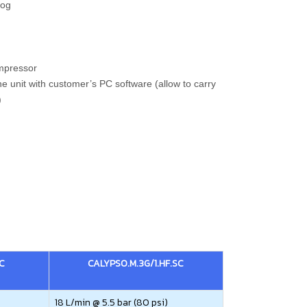
log
ompressor
e unit with customer’s PC software (allow to carry
)
C
CALYPSO.M.3G/1.HF.SC
18 L/min @ 5.5 bar (80 psi)