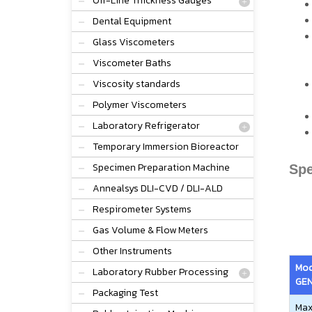
Off-Line Thickness Gauges
Dental Equipment
Glass Viscometers
Viscometer Baths
Viscosity standards
Polymer Viscometers
Laboratory Refrigerator
Temporary Immersion Bioreactor
Specimen Preparation Machine
Spe
Annealsys DLI-CVD / DLI-ALD
Respirometer Systems
Gas Volume & Flow Meters
Other Instruments
Mod
Laboratory Rubber Processing
GEN
Packaging Test
Max