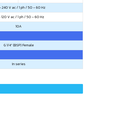
 240 V ac / 1 ph / 50 – 60 Hz
– 120 V ac / 1 ph / 50 – 60 Hz
10A
G 1/4” (BSP) Female
In series