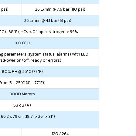
 psi)
26 L/min @ 7.6 bar (110 psi)
25 L/min @ 4.1 bar (61 psi)
°C (-68°F), HCs < 0.1 ppm; Nitrogen > 99%
< 0.01 μ
g parameters, system status, alarms) with LED
rs(Power on/off; ready or errors)
80% RH @ 25°C (77°F)
From 5 – 25°C (41 – 77°F))
3000 Meters
53 dB (A)
 66.2 x 79 cm (18.7″ x 26″ x 31″)
120 / 264