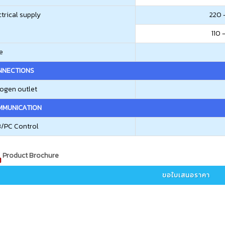
ctrical supply
220 –
110 
e
NNECTIONS
rogen outlet
MMUNICATION
/PC Control
Product Brochure
ขอใบเสนอราคา