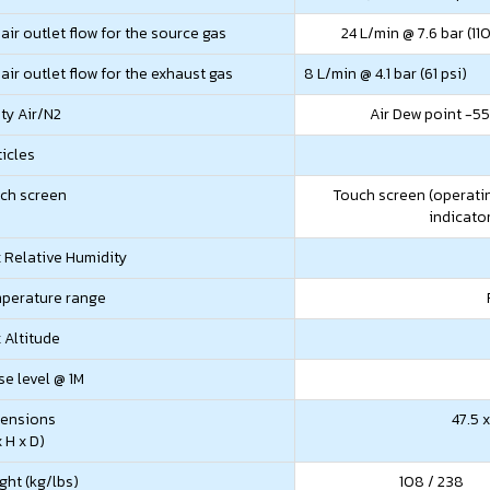
air outlet flow for the source gas
24 L/min @ 7.6 bar (110
air outlet flow for the exhaust gas
8 L/min @ 4.1 bar (61 psi)
ity Air/N2
Air Dew point -55
ticles
ch screen
Touch screen (operatin
indicato
 Relative Humidity
perature range
 Altitude
se level @ 1M
ensions
47.5 x
 H x D)
ght (kg/lbs)
108 / 238