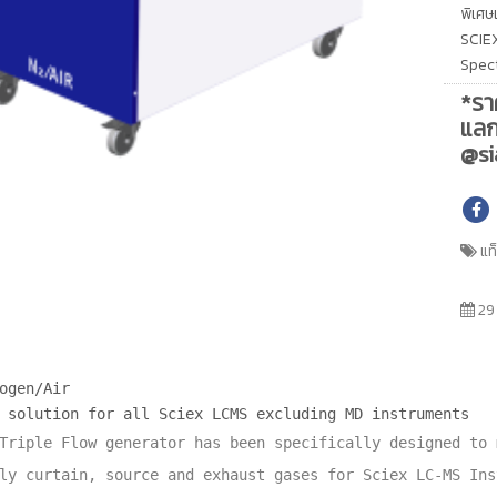
พิเศษเ
SCIE
Spec
*รา
แลก
@si
แท
29
ogen/Air
solution for all Sciex LCMS excluding MD instruments
Triple Flow generator has been specifically designed to 
ly curtain, source and exhaust gases for Sciex LC-MS Ins