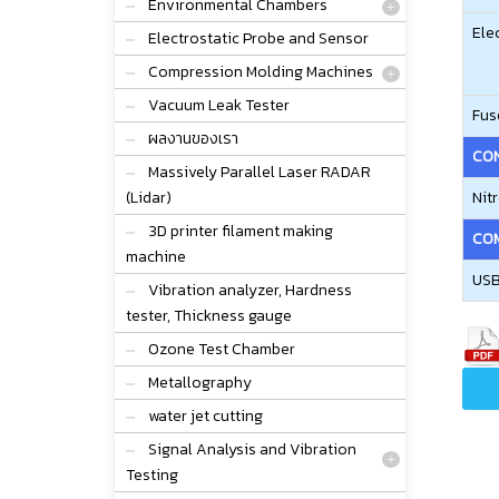
Environmental Chambers
Ele
Electrostatic Probe and Sensor
Compression Molding Machines
Vacuum Leak Tester
Fus
ผลงานของเรา
CO
Massively Parallel Laser RADAR
(Lidar)
Nit
3D printer filament making
CO
machine
USB
Vibration analyzer, Hardness
tester, Thickness gauge
Ozone Test Chamber
Metallography
water jet cutting
Signal Analysis and Vibration
Testing