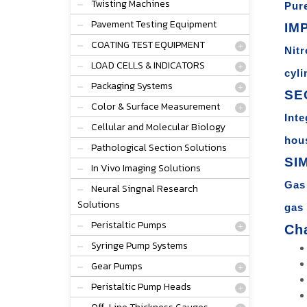
Twisting Machines
Pure
Pavement Testing Equipment
IM
COATING TEST EQUIPMENT
Nitr
LOAD CELLS & INDICATORS
cyli
Packaging Systems
SE
Color & Surface Measurement
Inte
Cellular and Molecular Biology
hou
Pathological Section Solutions
SI
In Vivo Imaging Solutions
Gas 
Neural Singnal Research
Solutions
gas 
Peristaltic Pumps
Cha
Syringe Pump Systems
Gear Pumps
Peristaltic Pump Heads