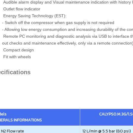
Audible alarm display and Visual maintenance indication with history 
Outlet flow indicator
Energy Saving Technology (EST):
- Switch off the compressor when gas supply is not required
- Allowing low energy consumption and increasing durability of the c
Remote PC monitoring and diagnostic analysis via USB to interface th
out checks and maintenance effectively, only via a remote connection
Compact design
Fit with wheels
cifications
els
CALYPSO.M.3G/1.S
ERALS INFORMATIONS
 N2 Flow rate
12 L/min @ 5.5 bar (80 psi)