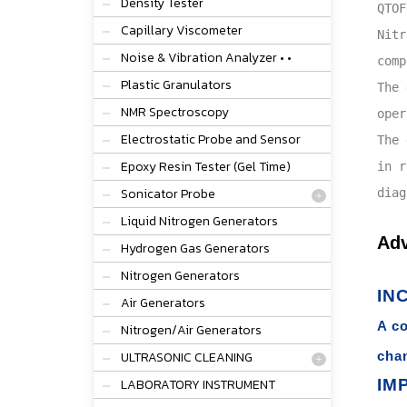
Density Tester
QTOF
Capillary Viscometer
Nitr
Noise & Vibration Analyzer • •
comp
Plastic Granulators
The 
NMR Spectroscopy
oper
Electrostatic Probe and Sensor
The 
Epoxy Resin Tester (Gel Time)
in r
Sonicator Probe
diag
Liquid Nitrogen Generators
Adv
Hydrogen Gas Generators
Nitrogen Generators
IN
Air Generators
A co
Nitrogen/Air Generators
ULTRASONIC CLEANING
chan
LABORATORY INSTRUMENT
IM