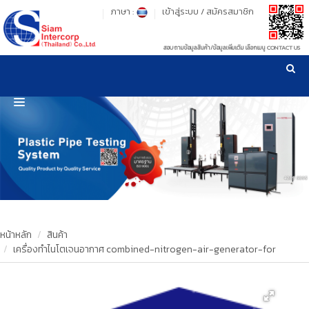
ภาษา :
เข้าสู่ระบบ
/
สมัครสมาชิก
สอบถามข้อมูลสินค้า/ข้อมูลเพิ่มเติม เลือกเมนู CONTACT US
เวลาทำการ: จันทร์-ศุกร์ เวลา 09:00-17:30 น.
!
!
รู้ลึก รู้จริง เรื่องเครื่องมือทดสอบวัสดุ ! ยืน 1 เรื่องมาตรฐานการให้บริการ
NEW WEBSITE
HOME
PRODUCT
OUR CLIENTS
OUR WORKS
หน้าหลัก
สินค้า
เครื่องทำไนโตเจนอากาศ combined-nitrogen-air-generator-for
CALIBRATION
CONTACT US