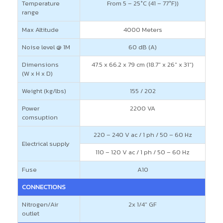
Temperature
From 5 – 25°C (41 – 77°F))
range
Max Altitude
4000 Meters
Noise level @ 1M
60 dB (A)
Dimensions
47.5 x 66.2 x 79 cm (18.7″ x 26″ x 31″)
(W x H x D)
Weight (kg/lbs)
155 / 202
Power
2200 VA
comsuption
220 – 240 V ac / 1 ph / 50 – 60 Hz
Electrical supply
110 – 120 V ac / 1 ph / 50 – 60 Hz
Fuse
A10
CONNECTIONS
Nitrogen/Air
2x 1/4″ GF
outlet