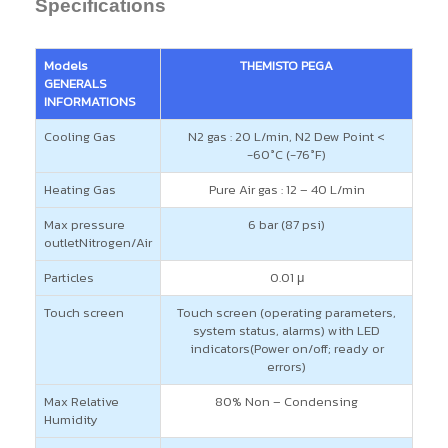
Specifications
Models
THEMISTO PEGA
GENERALS
INFORMATIONS
Cooling Gas
N2 gas : 20 L/min, N2 Dew Point <
-60°C (-76°F)
Heating Gas
Pure Air gas : 12 – 40 L/min
Max pressure
6 bar (87 psi)
outletNitrogen/Air
Particles
0.01 μ
Touch screen
Touch screen (operating parameters,
system status, alarms) with LED
indicators(Power on/off; ready or
errors)
Max Relative
80% Non – Condensing
Humidity