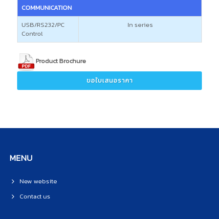
COMMUNICATION
USB/RS232/PC
In series
Control
Product Brochure
ขอใบเสนอราคา
MENU
New website
Contact us