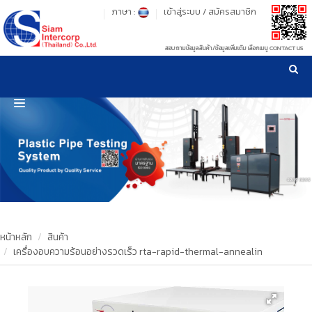
ภาษา :
เข้าสู่ระบบ
/
สมัครสมาชิก
สอบถามข้อมูลสินค้า/ข้อมูลเพิ่มเติม เลือกเมนู CONTACT US
เวลาทำการ: จันทร์-ศุกร์ เวลา 09:00-17:30 น.
!
!
รู้ลึก รู้จริง เรื่องเครื่องมือทดสอบวัสดุ ! ยืน 1 เรื่องมาตรฐานการให้บริการ
NEW WEBSITE
HOME
PRODUCT
OUR CLIENTS
OUR WORKS
หน้าหลัก
สินค้า
เครื่องอบความร้อนอย่างรวดเร็ว rta-rapid-thermal-annealin
CALIBRATION
CONTACT US