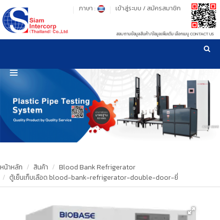
ภาษา :
เข้าสู่ระบบ
/
สมัครสมาชิก
สอบถามข้อมูลสินค้า/ข้อมูลเพิ่มเติม เลือกเมนู CONTACT US
เวลาทำการ: จันทร์-ศุกร์ เวลา 09:00-17:30 น.
!
!
รู้ลึก รู้จริง เรื่องเครื่องมือทดสอบวัสดุ ! ยืน 1 เรื่องมาตรฐานการให้บริการ
NEW WEBSITE
HOME
PRODUCT
OUR CLIENTS
OUR WORKS
หน้าหลัก
สินค้า
Blood Bank Refrigerator
ตู้เย็นเก็บเลือด blood-bank-refrigerator-double-door-ยี่
CALIBRATION
CONTACT US