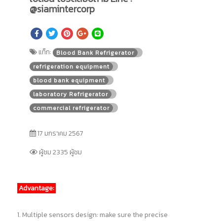
@siamintercorp
แท็ก:
Blood Bank Refrigerator
refrigeration equipment
blood bank equipment
laboratory Refrigerator
commercial refrigerator
17 มกราคม 2567
ผู้ชม 2335 ผู้ชม
Advantage:
1. Multiple sensors design: make sure the precise