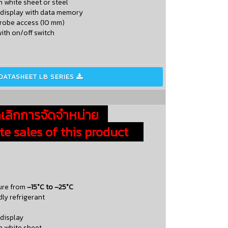
n white sheet or steel
l display with data memory
probe access (10 mm)
with on/off switch
DATASHEET LB SERIES

ลิกการจัดจำหน่าย
 sales of this product
ure from
–15°C to –25°C
dly refrigerant
 display
n white sheet