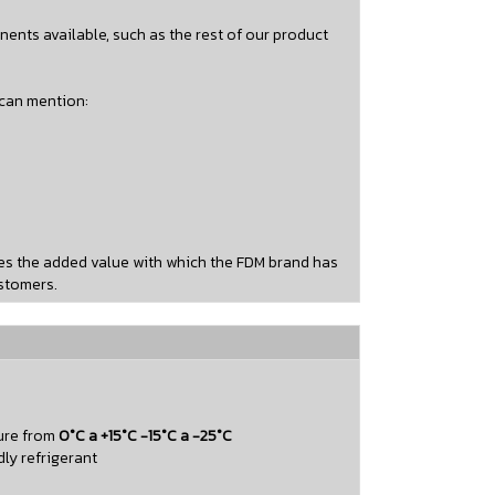
onents available, such as the rest of our product
 can mention:
zes the added value with which the FDM brand has
stomers.
ure from
0°C a +15°C -15°C a -25°C
dly refrigerant