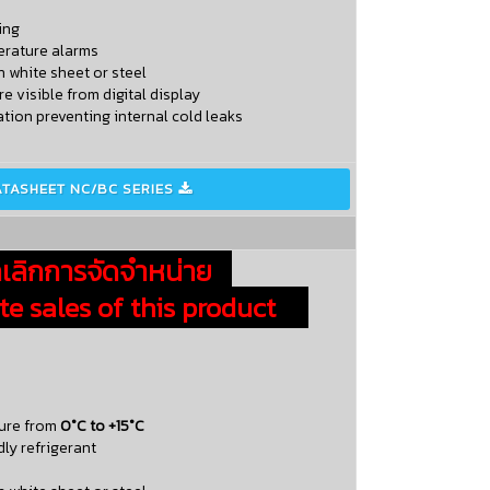
ing
erature alarms
n white sheet or steel
e visible from digital display
ation preventing internal cold leaks
ATASHEET NC/BC SERIES

ลิกการจัดจำหน่าย
 sales of this product
ure from
0°C to +15°C
dly refrigerant