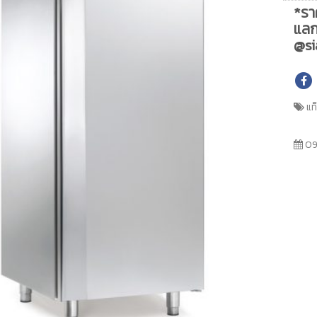
*รา
แลก
@si
แท
09