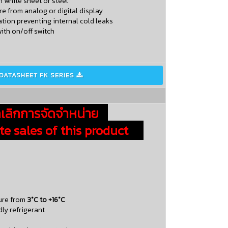
n white sheet or steel
re from analog or digital display
ation preventing internal cold leaks
with on/off switch
DATASHEET FK SERIES

ลิกการจัดจำหน่าย
 sales of this product
ure from
3°C to +16°C
dly refrigerant