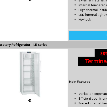
External material i
Internal temperatu
High thermal insul
LED internal light 
Key lock
ratory Refrigerator - LB series
ยกเ
Terminate
Main Features
Variable temperat
Efficient eco-frien

Forced internal fan