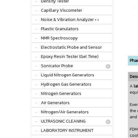
Density Tester
Capillary Viscometer
Noise & Vibration Analyzer • •
Plastic Granulators
NMR Spectroscopy
Electrostatic Probe and Sensor
Epoxy Resin Tester (Gel Time)
Phar
Sonicator Probe
Liquid Nitrogen Generators
Desc
Hydrogen Gas Generators
A
la
equi
Nitrogen Generators
Air Generators
Ever
the 
Nitrogen/Air Generators
and 
ULTRASONIC CLEANING
FDM 
LABORATORY INSTRUMENT
cool