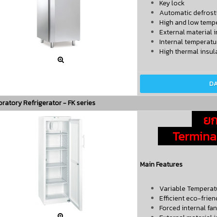
Key lock
Automatic defrost
High and low temp
External material i
Internal temperatur
High thermal insul

D
ratory Refrigerator - FK series
ยกเ
Terminate
Main Features
Variable Temperat
Efficient eco-frien
Forced internal fan
