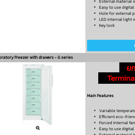
External material i
Easy to use digita
Hole for external 
LED internal light 
Key lock
ratory Freezer with drawers - G series
ยกเ
Terminate
Main Features
Variable temperat
Efficient eco-frien
Forced internal fan

Easy to use digital
External material i