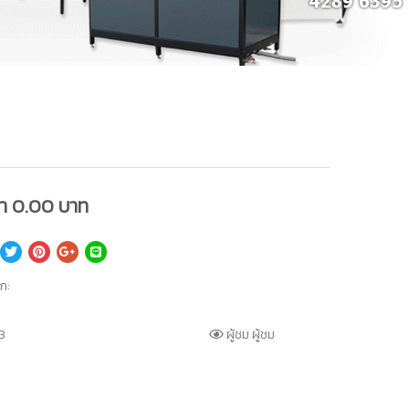
คา
0.00
บาท
็ก:
3
ผู้ชม ผู้ชม