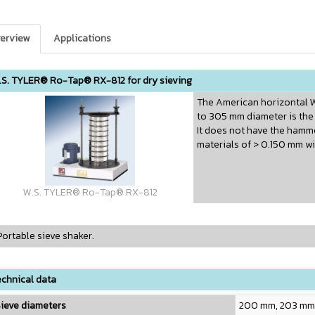
erview
Applications
.S. TYLER® Ro-Tap® RX-812 for dry sieving
The American horizontal W
to 305 mm diameter is the
It does not have the hamm
materials of > 0.150 mm wi
W.S. TYLER® Ro-Tap® RX-812
ortable sieve shaker.
chnical data
ieve diameters
200 mm, 203 mm 