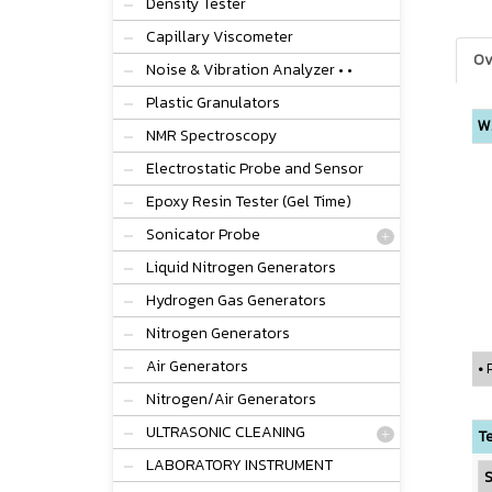
Density Tester
Capillary Viscometer
Ov
Noise & Vibration Analyzer • •
Plastic Granulators
W
NMR Spectroscopy
Electrostatic Probe and Sensor
Epoxy Resin Tester (Gel Time)
Sonicator Probe
Liquid Nitrogen Generators
Hydrogen Gas Generators
Nitrogen Generators
Air Generators
•
P
Nitrogen/Air Generators
ULTRASONIC CLEANING
Te
LABORATORY INSTRUMENT
S