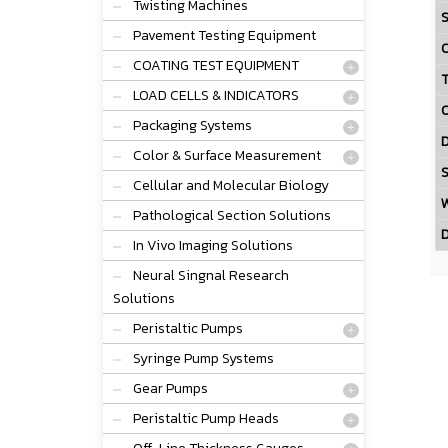
Twisting Machines
S
Pavement Testing Equipment
O
COATING TEST EQUIPMENT
T
LOAD CELLS & INDICATORS
O
Packaging Systems
D
Color & Surface Measurement
S
Cellular and Molecular Biology
W
Pathological Section Solutions
D
In Vivo Imaging Solutions
Neural Singnal Research
Solutions
Peristaltic Pumps
Syringe Pump Systems
Gear Pumps
Peristaltic Pump Heads