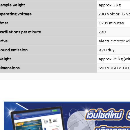
ample weight
approx. 3 kg
perating voltage
230 Volt or 115 V
imer
0-99 minutes
scillations per minute
280
rive
electric motor w
ound emission
≤ 70 dB
A
eight
approx. 25 kg (wi
imensions
590 x 380 x 330 