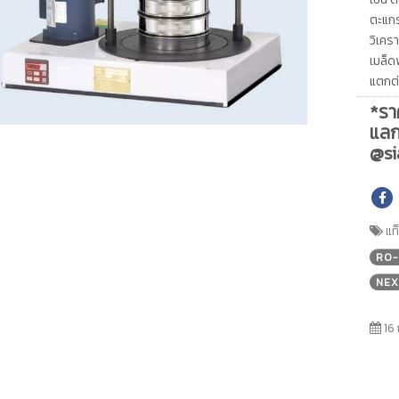
ตะแกร
วิเคร
เมล็ด
แตกต่
*รา
แลก
@si
แท
RO-
NEX
16