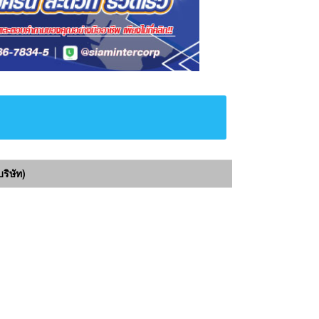
ิษัท)​