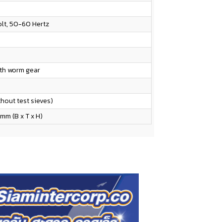
olt, 50-60 Hertz
ith worm gear
thout test sieves)
mm (B x T x H)