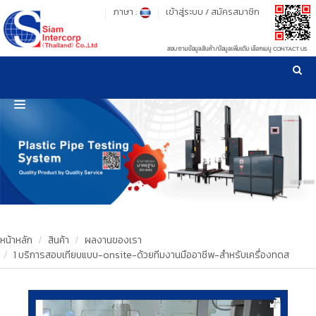
ภาษา :
เข้าสู่ระบบ
/
สมัครสมาชิก
สอบถามข้อมูลสินค้า/ข้อมูลเพิ่มเติม เลือกเมนู CONTACT US
เวลาทำการ: จันทร์-ศุกร์ เวลา 09:00-17:30 น.
!
!
รู้ลึก รู้จริง เรื่องเครื่องมือทดสอบวัสดุ ! ยืน 1 เรื่องมาตรฐานการให้บริการ
NEW WEBSITE
HOME
PRODUCT
OUR CLIENTS
OUR WORKS
หน้าหลัก
สินค้า
ผลงานของเรา
1 บริการสอบเทียบแบบ-onsite-ด้วยทีมงานมืออาชีพ-สำหรับเครื่องทดส
CALIBRATION
CONTACT US