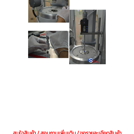
สนใจสินค้า / สอบถามเพิ่มเติม / ขอรายละเอียดสินค้า