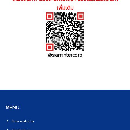
เพิ่มเติม
@siamintercorp
MENU
New website