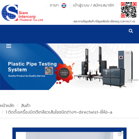
ภาษา :
เข้าสู่ระบบ
/
สมัครสมาชิก
สอบถามข้อมูลสินค้า/ข้อมูลเพิ่มเติม เลือกเมนู CONTACT US
เวลาทำการ: จันทร์-ศุกร์ เวลา 09:00-17:30 น.
!
!
รู้ลึก รู้จริง เรื่องเครื่องมือทดสอบวัสดุ ! ยืน 1 เรื่องมาตรฐานการให้บริการ
NEW WEBSITE
HOME
PRODUCT
OUR CLIENTS
OUR WORKS
หน้าหลัก
สินค้า
1 ติดตั้งเครื่องบิดตีเกลียวเส้นใยชนิดต่างๆ-directwist-ยี่ห้อ-a
CALIBRATION
CONTACT US