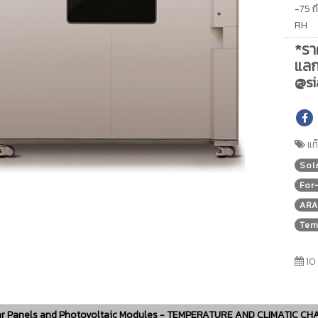
-75 ถ
RH
*รา
แลก
@si
แท
Sol
For
ARA
Tem
10 
ar Panels and Photovoltaic Modules - TEMPERATURE AND CLIMATIC 