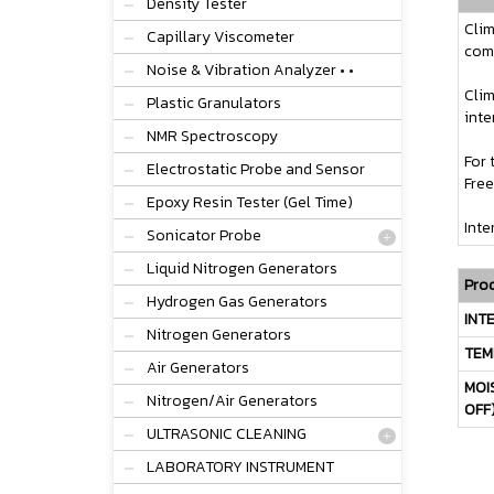
Density Tester
Clim
Capillary Viscometer
comp
Noise & Vibration Analyzer • •
Clim
Plastic Granulators
inte
NMR Spectroscopy
For 
Electrostatic Probe and Sensor
Free
Epoxy Resin Tester (Gel Time)
Inte
Sonicator Probe
Liquid Nitrogen Generators
Prod
Hydrogen Gas Generators
INT
Nitrogen Generators
TEM
Air Generators
MOI
Nitrogen/Air Generators
OFF
ULTRASONIC CLEANING
LABORATORY INSTRUMENT