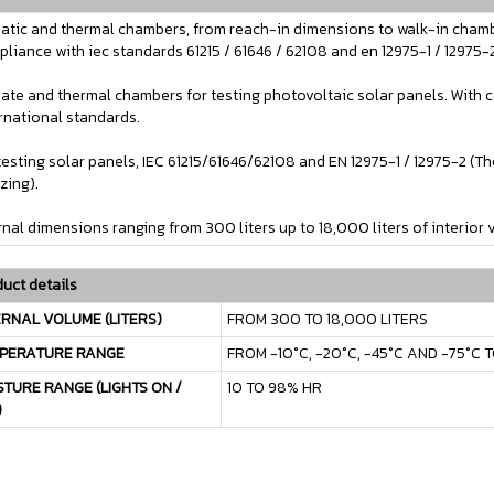
atic and thermal chambers, from reach-in dimensions to walk-in chambe
liance with iec standards 61215 / 61646 / 62108 and en 12975-1 / 12975-2
ate and thermal chambers for testing photovoltaic solar panels. With c
rnational standards.
testing solar panels, IEC 61215/61646/62108 and EN 12975-1 / 12975-2 (
zing).
rnal dimensions ranging from 300 liters up to 18,000 liters of interior 
uct details
ERNAL VOLUME (LITERS)
FROM 300 TO 18,000 LITERS
PERATURE RANGE
FROM -10°C, -20°C, -45°C AND -75°C 
STURE RANGE (LIGHTS ON /
10 TO 98% HR
)