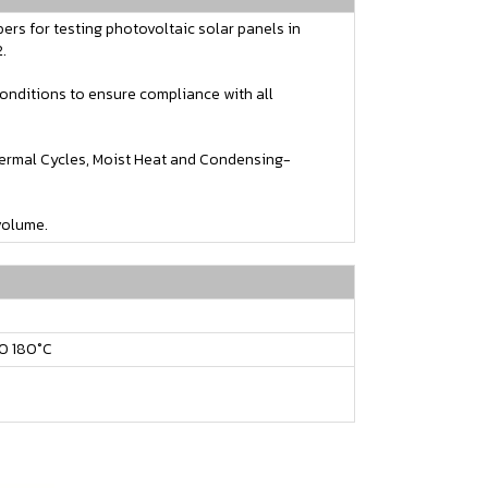
rs for testing photovoltaic solar panels in
.
onditions to ensure compliance with all
Thermal Cycles, Moist Heat and Condensing-
volume.
TO 180°C