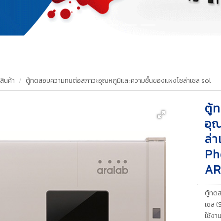
สินค้า
ตู้ทดสอบความทนต่อสภาวะอุณหภูมิและความชื้นของแผงโซล่าเซล sol
ตู
อุ
ล่
Ph
AR
ตู้ทด
เซล (
ใช้งา