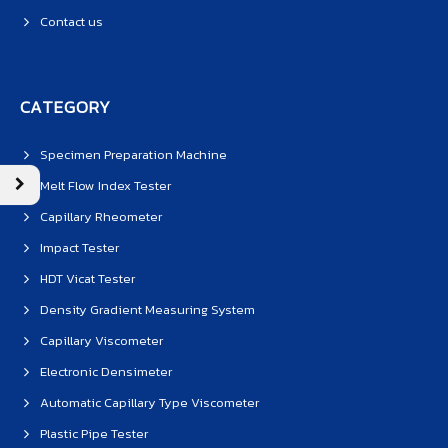
Contact us
CATEGORY
Specimen Preparation Machine
Melt Flow Index Tester
Capillary Rheometer
Impact Tester
HDT Vicat Tester
Density Gradient Measuring System
Capillary Viscometer
Electronic Densimeter
Automatic Capillary Type Viscometer
Plastic Pipe Tester