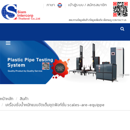
ภาษา :
เข้าสู่ระบบ
/
สมัครสมาชิก
สอบถามข้อมูลสินค้า/ข้อมูลเพิ่มเติม เลือกเมนู CONTACT US
เวลาทำการ: จันทร์-ศุกร์ เวลา 09:00-17:30 น.
!
!
รู้ลึก รู้จริง เรื่องเครื่องมือทดสอบวัสดุ ! ยืน 1 เรื่องมาตรฐานการให้บริการ
NEW WEBSITE
HOME
PRODUCT
OUR CLIENTS
OUR WORKS
หน้าหลัก
สินค้า
เครื่องชั่งน้ำหนักแบบจัดเต็มชุดฟังก์ชั่น scales-are-equippe
CALIBRATION
CONTACT US