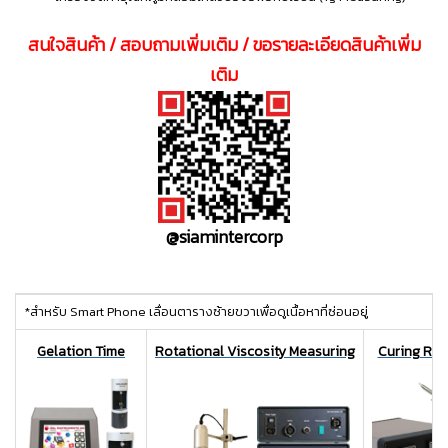
สนใจสินค้า / สอบถามเพิ่มเติม / ขอรายละเอียดสินค้าเพิ่ม
เติม
@siamintercorp
ttt
*สำหรับ Smart Phone เลื่อนตารางซ้ายขวาเพื่อดูเนื้อหาที่ซ่อนอยู่
Gelation Time
Rotational Viscosity Measuring
Curing Rea